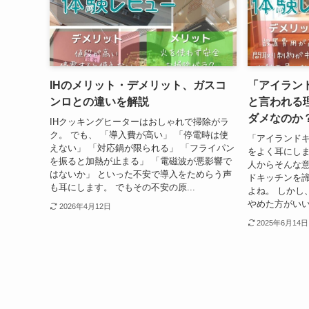
IHのメリット・デメリット、ガスコ
「アイラン
ンロとの違いを解説
と言われる
ダメなのか
IHクッキングヒーターはおしゃれで掃除がラ
ク。 でも、 「導入費が高い」 「停電時は使
「アイランド
えない」 「対応鍋が限られる」 「フライパン
をよく耳にしま
を振ると加熱が止まる」 「電磁波が悪影響で
人からそんな
はないか」 といった不安で導入をためらう声
ドキッチンを
も耳にします。 でもその不安の原...
よね。 しかし
やめた方がいい
2026年4月12日
2025年6月14日